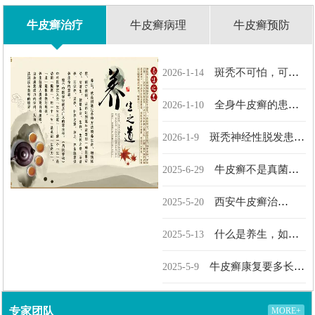
牛皮癣治疗
牛皮癣病理
牛皮癣预防
斑秃不可怕，可怕
2026-1-14
的是你没找到高明的中医师
全身牛皮癣的患
2026-1-10
者，慕名找贾玲中医救治
斑秃神经性脱发患者
2026-1-9
的福音：几副中草药还你...
牛皮癣不是真菌感
2025-6-29
染，看牛皮癣美女的蜕变
西安牛皮癣治
2025-5-20
疗：“更年期”真的是妇女们
什么是养生，如何
2025-5-13
的...
根治牛皮癣，养生就是管理...
牛皮癣康复要多长时
2025-5-9
间？听贾玲中医主任详细...
专家团队
MORE+