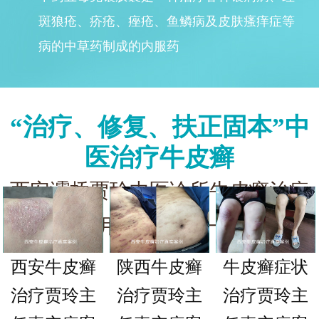
斑狼疮、疥疮、痤疮、鱼鳞病及皮肤瘙痒症等
病的中草药制成的内服药
“治疗、修复、扶正固本”中
医治疗牛皮癣
西安灞桥贾玲中医诊所牛皮癣治疗
专科，用心关爱每一位患者
西安牛皮癣
陕西牛皮癣
牛皮癣症状
治疗贾玲主
治疗贾玲主
治疗贾玲主