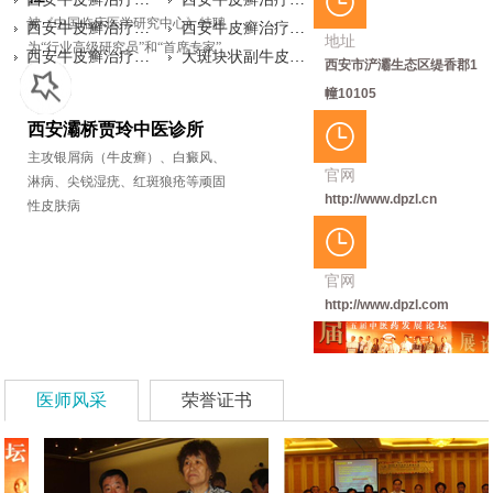
被《中国临床医学研究中心》特聘
治疗哪家好，西安
家好，西安灞桥贾
西安牛皮癣治疗哪
陕西牛皮癣治疗,
家好，西安灞桥贾
西安牛皮癣治疗哪
地址
为“行业高级研究员”和“首席专家”
牛...
玲中医诊所贾主任
家好，西安灞桥贾
西安牛皮癣治疗哪
西...
玲中医诊所指出通
家好，西安灞桥贾
大斑块状副牛皮癣
西安市浐灞生态区缇香郡1
指...
玲中医诊所贾主任
家好，西安灞桥贾
过...
玲中医诊所剖析牛
有何表现特征？西
幢10105
提...
玲中医诊所牛皮癣
皮...
安牛皮癣治疗哪家
西安灞桥贾玲中医诊所
医...
好...
主攻银屑病（牛皮癣）、白癜风、
官网
淋病、尖锐湿疣、红斑狼疮等顽固
http://www.dpzl.cn
性皮肤病
官网
http://www.dpzl.com
医师风采
荣誉证书