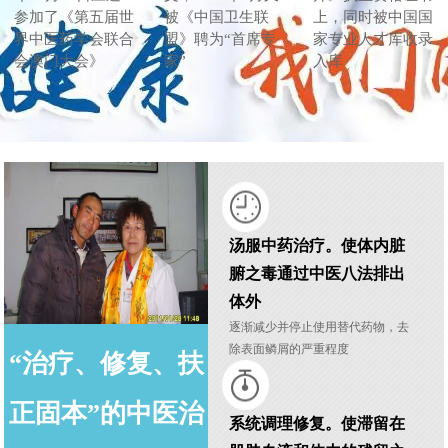
参加了《第五届世
被《中国卫生联
上，同时被中国国
界中医药学会联合
盟》聘为“首席专
家专业人才库收录
会澳门大会》
家”
入库
汤服中药治疗。使体内脏
腑之毒通过中医八法排出
体外
逐渐减少并停止使用替代药物，去
除表面鳞屑的严重程度
“治疗、修复、扶
正固本”的中医治
系统调理修复。使滞留在