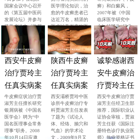
国家会议中心召开
医学理论知识，治
癣）和白癜风，
的《第五届中医药
愈的牛皮癣患者已
2007年被《中国
发展论坛》并参与
达近万名，精湛的
临床医学研究中
了学术论文《银屑
医术以及崇高的医
心》特聘为“行业
病(牛皮癣)的临床
德受到了广大患者
高级研究员”和“首
症状标志与治愈标
和业界同行的交口
席专家”
准》的编写
赞誉
西安牛皮癣
陕西牛皮癣
诚挚感谢西
治疗贾玲主
治疗贾玲主
安牛皮癣治
任真实病案
任真实病案
疗贾玲主任
牛皮癣症状治疗贾
西安灞桥贾玲中医
西安牛皮癣治疗贾
淑芳主任擅长研究
诊所牛皮癣治疗专
淑芳主任经卫生部
银屑病被《中国名
科贾淑芳主任发表
推荐，国际职业认
医学会》聘为“中
了题为《试论人
证协会审核，贾淑
国名医理事会常务
体、经络、腧穴和
芳主任获《国际注
理事”职务。2008
气血》的学术论
册特色诊疗执业医
年10月14日应邀
文，2009年9月又
师》执业资格证书