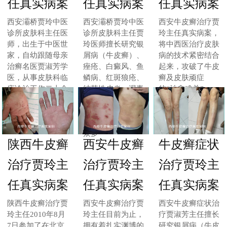
任真实病案
任真实病案
任真实病案
西安灞桥贾玲中医
西安灞桥贾玲中医
西安牛皮癣治疗贾
诊所皮肤科主任医
诊所皮肤科主任贾
玲主任真实病案，
师，出生于中医世
玲医师擅长研究银
将中西医治疗皮肤
家，自幼跟随母亲
屑病（牛皮癣）、
病的技术紧密结合
治癣名医贾淑芳学
痤疮、白癜风、鱼
起来，攻破了牛皮
医，从事皮肤科临
鳞病、红斑狼疮、
癣及皮肤顽症
床诊治工作二十余
结节性皮炎、湿毒
的“治愈难关”，一
年，一直致力于皮
等各种皮肤顽症的
到两个疗程让病患
肤病解决方法的探
主要治疗治愈国内
完美解除痛苦
索与研究
外各类皮肤病患者
众多
陕西牛皮癣
西安牛皮癣
牛皮癣症状
治疗贾玲主
治疗贾玲主
治疗贾玲主
任真实病案
任真实病案
任真实病案
陕西牛皮癣治疗贾
西安牛皮癣治疗贾
西安牛皮癣症状治
玲主任2010年8月
玲主任目前为止，
疗贾淑芳主任擅长
7日参加了在北京
拥有着扎实渊博的
研究银屑病（牛皮