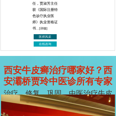
任，贾淑芳主任
获《国际注册特
色诊疗执业医
师》执业资格证
书...
[详细]
医师风采
在线咨询
西安牛皮癣治疗哪家好？西
安灞桥贾玲中医诊所有专家
治疗、修复、巩固，中医治疗牛皮
癣