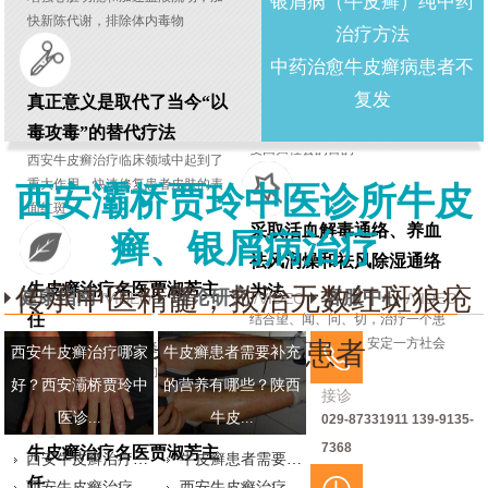
银屑病（牛皮癣）纯中药
快新陈代谢，排除体内毒物
治疗方法
第一阶段以治疗为主；第
中药治愈牛皮癣病患者不
二阶段以修复为主；第三
阶段以固本为主
复发
真正意义是取代了当今“以
凉血祛风、清热解毒为主，直至康
毒攻毒”的替代疗法
复回归社会的目的
西安牛皮癣治疗临床领域中起到了
重大作用，快速修复患者皮肤的表
西安灞桥贾玲中医诊所牛皮
面红斑
采取活血解毒通络、养血
癣、银屑病治疗
祛风润燥和祛风除湿通络
牛皮癣治疗名医贾淑芳主
传承中医精髓，救治无数红斑狼疮
为法
健康指南
理论研究
客服中心
/VIDEO
/VIDEO
/VIDEO
任
结合望、闻、问、切，治疗一个患
者、幸福一个家庭、安定一方社会
患者及牛皮癣患者
被国际中西医药学会疑难病会诊中
西安牛皮癣治疗哪家
牛皮癣患者需要补充
心聘为北京专家组特约研究员
好？西安灞桥贾玲中
的营养有哪些？陕西
接诊
医诊...
牛皮...
029-87331911 139-9135-
7368
牛皮癣治疗名医贾淑芳主
西安牛皮癣治疗哪
牛皮癣患者需要补
任
家好，陕西牛皮癣
西安牛皮癣治疗哪
充的营养有哪些？
西安牛皮癣治疗哪