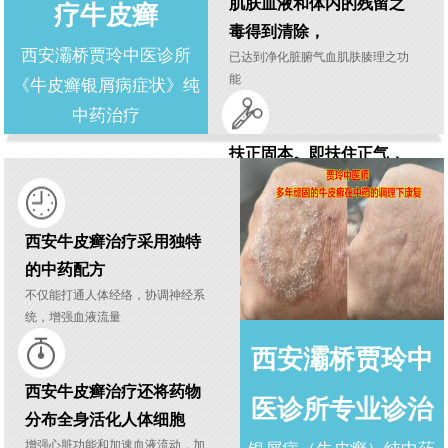
肌肤血液和体内的残留之
疗牛皮癣
毒得到清除，
西安灞桥贾玲中医诊所
已达到净化脏腑气血肌肤腠理之功
能
《牛皮癣银屑病症状》纯
中药治疗
扶正固本。即扶住正气，
巩固肾源之本
改善皮肤的微循环及新陈代谢，使
有害代谢产物及时排出
西安牛皮癣治疗采用独特
的中药配方
不仅能打通人体经络，协调神经系
贾玲中医治疗牛皮癣使患
统，增强血液流量
者们焦虑的心理和虚弱的
西安灞桥贾玲中
身体得到矫正和康复
以正常的心态和健康的体魄重返社
西安牛皮癣治疗还将药物
医诊所专业诊治
会
分布全身活化人体细胞
增强心脏功能和加速血液流动，加